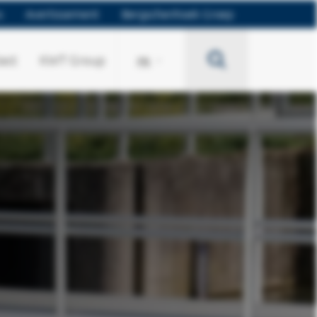
s
Avertissement
Bergschenhoek Groep
Search
act
KWT Group
FR