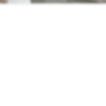
 constructie is uitgerust met een 3,5 meter hoge V vor
ng samen met verstelbare pads aan de kantelstuwen. De 
kantelstuwen kunnen zo eenvoudig worden getrokken e
tst bij onderhoudswerkzaamheden en calamiteiten.
KWT heeft de stuw en V sponning constructie
compleet doorgerekend volgens de geldende
wettelijke eisen. Op basis hiervan is een
constructief veilige stuwklep geproduceerd.
Waterschap Rivierenland is tevreden over het KWT
Waterbeheersing (in samenwerking met De Kuiper