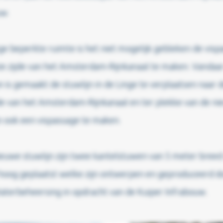
uw.
 beperkte ruimte is het niet mogelijk gebleken de visp
e zijde van het Amsterdam-Rijnkanaal te maken. Vandaar
n is gemaakt de stuwlijn in de Linge te verplaatsen naar 
de van het Amsterdam-Rijnkanaal en ter plekke van de n
n ook een vispassage te maken.
ieuwe stuwlijn zijn twee kantelstuwen van 5 meter breed 
hoog geplaatst welke zijn ontwerpen en geproduceerd d
terbeheersing in opdracht van de Kuiper Infrabouw.