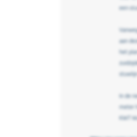
een st
Vanwege
aan dez
het pla
zuidzij
stuwlij
In de n
meter 
KWT Wa