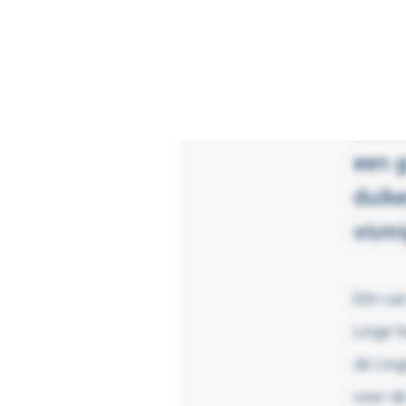
Het b
belan
water
behe
een g
duike
vismi
Eén van
Linge h
de Ling
voor de