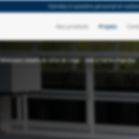
Données à caractère personnel et cookie
Nos produits
Projets
Cont
Déversoirs rotatifs du Sifon de Linge – ARK à Tiel les Pays-Bas