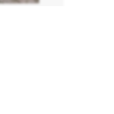
mige
8 ton
n