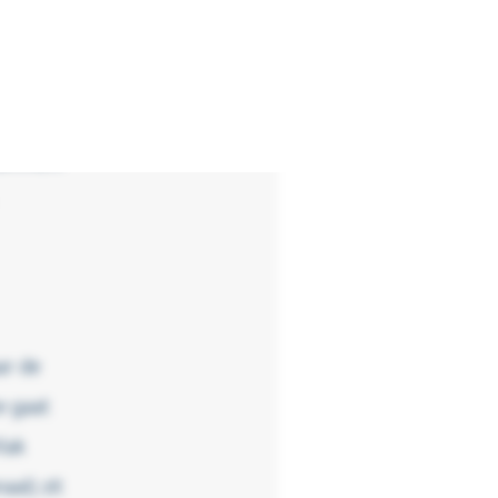
 van
komen
ar de
e gaat
lak
aal) zit