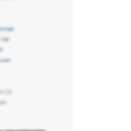
assage
 dat
de
ieuwe
x 2,5
oor