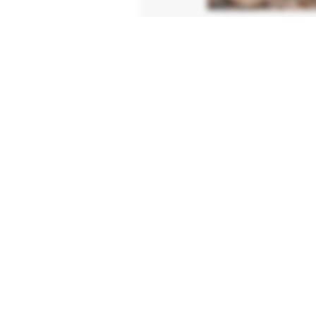
De stuw
sponni
zware 
geplaa