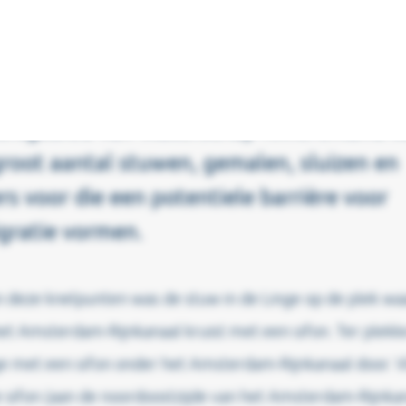
evorderen van vrije vismigratie is een
grijke maatregel voor ecologisch herstel
en in het Rivierengebied. In het
ersgebied van Waterschap Rivierenland 
root aantal stuwen, gemalen, sluizen en
rs voor die een potentiele barrière voor
gratie vormen.
 deze knelpunten was de stuw in de Linge op de plek wa
et Amsterdam-Rijnkanaal kruist met een sifon. Ter plekk
e met een sifon onder het Amsterdam-Rijnkanaal door. V
 sifon (aan de noordoostzijde van het Amsterdam-Rijnkan