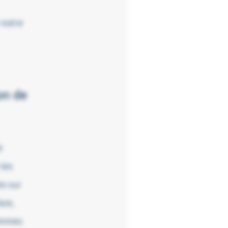
 notre
on de
e
les
es sur
ace,
sommes