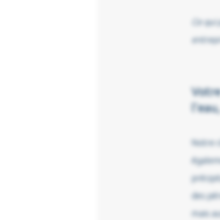
Ce qui 
entrepr
Votre
l’eau
Notre 
égalem
précipi
des pér
mais au