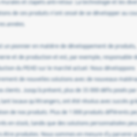
murales et clapets anti-retour. La technologie et les div
tions de ces produits n’ont cessé de se développer au co
es années.
t un pionnier en matière de développement de produits,
ierie et de production et est, par exemple, responsable 
duction du PEHD sur le marché actuel. Nous développons
èrement de nouvelles solutions avec de nouveaux matéri
s clients. Jusqu’à présent, plus de 35 000 défis posés par
, tant locaux qu’étrangers, ont été résolus avec succès gr
sation de nos produits. Plus de 1 000 produits différents p
vrés en stock, tandis que des solutions personnalisées pe
s être produites. Nous sommes en mesure d’y parvenir g