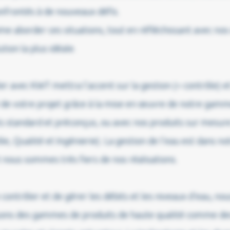
nfrontés à de nouveaux défis.
e aborder ces situations, tout en réfléchissant avec nos 
ution la plus idéale.
ler avec KWT mettra l’accent sur la gestion (= contrôle) et
 de votre projet grâce à la mise en œuvre de notre gam
s standard et préconçus, ou avec nos produits sur mesur
le, Qualité et Ingénierie). La gestion de l’eau est dans no
nous sommes très fiers de nos réalisations.
 contrôler et de gérer les débits et les niveaux d’eau, no
uons des gammes de produits de haute qualité comme de