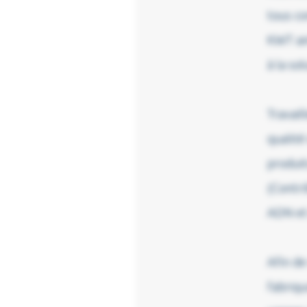
tous co
KWT aim
à la sol
Travail
qualité
produit
(Contrô
ADN et 
Afin de
fabriq