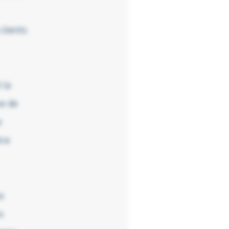
clients
 la
me de
e
tre
us
s