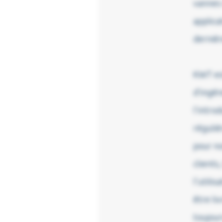
vannes 
applica
dernièr
KWT es
d’ingén
l’intro
réguli
pour no
clients
l’utili
être li
toujour