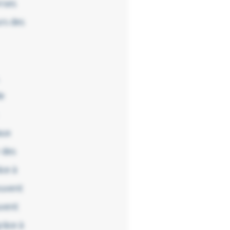
erses
urs des
de
aux
 des
âce à
euvent
uvent
râce à