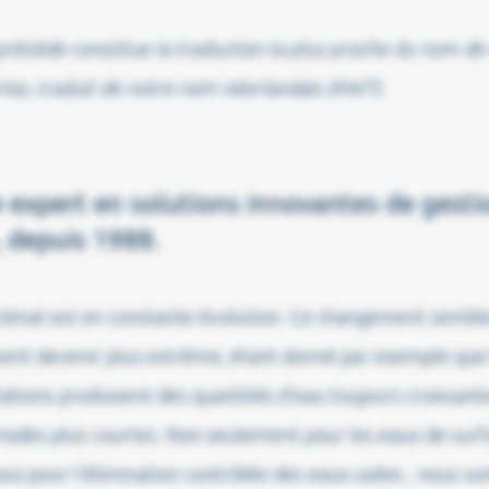
précède constitue la traduction la plus proche du nom de
ise, traduit de notre nom néerlandais (KWT).
 expert en solutions innovantes de gesti
, depuis 1988.
climat est en constante évolution. Ce changement sembl
ent devenir plus extrême, étant donné par exemple que 
tations produisent des quantités d’eau toujours croissant
iodes plus courtes. Non seulement pour les eaux de surf
ssi pour l’élimination contrôlée des eaux usées ; nous 