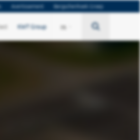
s
Avertissement
Bergschenhoek Groep
Search
act
KWT Group
FR