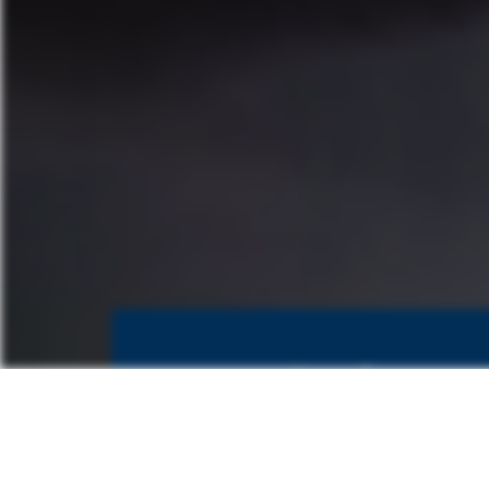
Eaux de surface
Pour gérer les eaux de surface, le
groupe KWT conçoit et fabrique
toute une gamme de vannes de