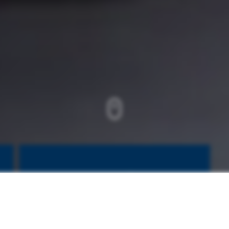
Scroll
down
Eaux usées
KWT a déjà fourni plusieurs milliers
de vannes de qualité supérieure
pour le contrôle de toutes les