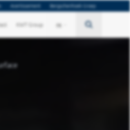
s
Avertissement
Bergschenhoek Groep
Search
act
KWT Group
FR
urface