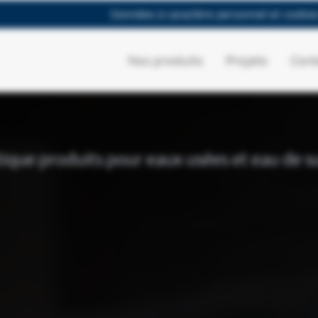
Données à caractère personnel et cookie
Nos produits
Projets
Cont
ique produits pour eaux usées et eau de s