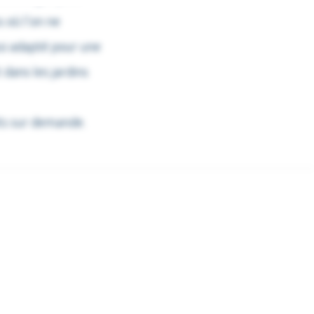
s où l’on ne
ssi adapté pour une
 dans les jardins
its sur demande.