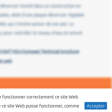
 déversoir monté dans un construction en
uéee, doté d'une plaque déversoir réglable
ble, qui s'incline autour de son axe. Le
çu pour contrôler le niveau d'eau en amont
 KWT KSU-Compact Technical brochure
e well
tez recevoir plus
ire fonctionner correctement ce site Web.
ons ?
ue ce site Web puisse fonctionner, comme
Accepter