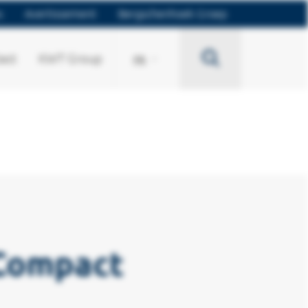
s
Avertissement
Bergschenhoek Groep
Search
act
KWT Group
FR
Compact