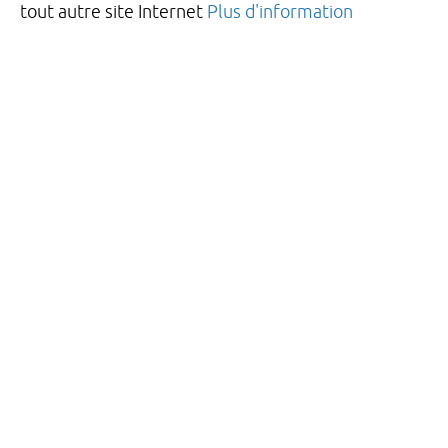
tout autre site Internet
Plus d'information
Caractéristiques du produit
Matéria
Caractéristiq
KWT a conçu le KSU-