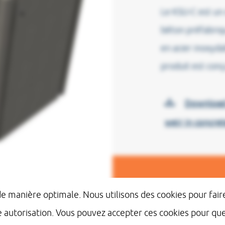
Le KSU-C est un
béton préfabriq
en acier inoxyda
produit est con
Download
weir in concret
Vous souhai
 de manière optimale. Nous utilisons des cookies pour fa
d'informati
e autorisation. Vous pouvez accepter ces cookies pour q