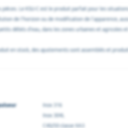
 pièces. Le KSU-C est le produit parfait pour les situation
lution de l’horizon ou de modification de l’apparence, au
petits débits d’eau, dans les zones urbaines et agricoles et
oduit en stock, des ajustements sont assemblés et produ
ulseur
Inox 316
Inox 304L
C40/50 classe XA3