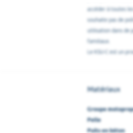
accéder à toutes les
souhaite pas de pol
utilisation dans de 
familiaux.
Le KSU-C est un pr
Matériaux
Groupe motoprop
Pelle
Puits en béton