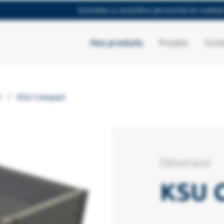
Données à caractère personnel et cookie
Nos produits
Projets
Cont
/
r
KSU Compact
Déversoir
KSU 