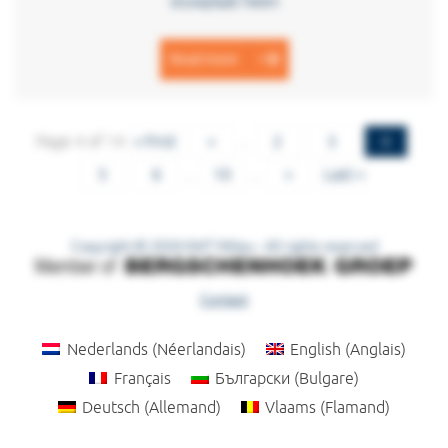
stuwplaat heen
Read more
Page 4 of 14
« First
«
...
2
3
4
5
6
...
10
...
»
Last »
Copyright © 2026 KWT Milieu - All rights reserved
Contact
Nederlands
(
Néerlandais
)
English
(
Anglais
)
Français
Български
(
Bulgare
)
Deutsch
(
Allemand
)
Vlaams
(
Flamand
)