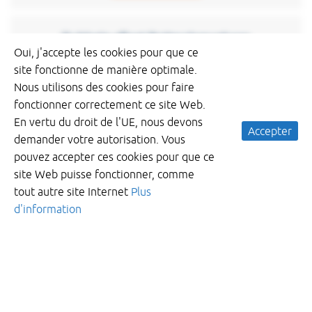
Dubbele aflaat Rotterdamsebaan
Oui, j'accepte les cookies pour que ce
Den Haag groeit, economisch en in
site fonctionne de manière optimale.
inwonersaantallen. Om ervoor te zorgen dat de stad
Nous utilisons des cookies pour faire
goed bereikbaar blijft, legt de gemeente Den Haag
fonctionner correctement ce site Web.
de Rotterdamsebaan aan. Een nieuwe weg die de
En vertu du droit de l'UE, nous devons
Accepter
demander votre autorisation. Vous
Read more
pouvez accepter ces cookies pour que ce
site Web puisse fonctionner, comme
tout autre site Internet
Plus
KWT KKS-PE tilting weirs placed in Germany
d'information
Project Hamburg – Owner: BUKEA or “Behörde für
Umwelt, Klima, Energie und Agrarwirtschaft”. At this
project location we can find compensation areas –
usually suited for various different flora and
Read more