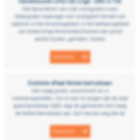
Kantelstuwen sifon de Linge - ARK in Tiel
Het bevorderen van vrije vismigratie is een
belangrijke maatregel voor ecologisch herstel van
wateren in het Rivierengebied. In het beheersgebied
van Waterschap Rivierenland komen een groot
aantal stuwen, gemalen, sluizen
Read more
Dubbele aflaat Rotterdamsebaan
Den Haag groeit, economisch en in
inwonersaantallen. Om ervoor te zorgen dat de stad
goed bereikbaar blijft, legt de gemeente Den Haag
de Rotterdamsebaan aan. Een nieuwe weg die de
Read more