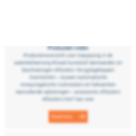
kent een 9-tal
Read more
Producten index
Productenoverzicht voor toepassing in de
waterbeheersing ROwat kunststof damwanden en
beschoeiingen Afsluiters Terugslagkleppen
Overstorten – stuwen Automatische
niveauregelunits Vuilroosters en hekwerken
Aanvullende oplossingen – accessoires Afsluiters
Afsluiters KWT kan voor
Read more