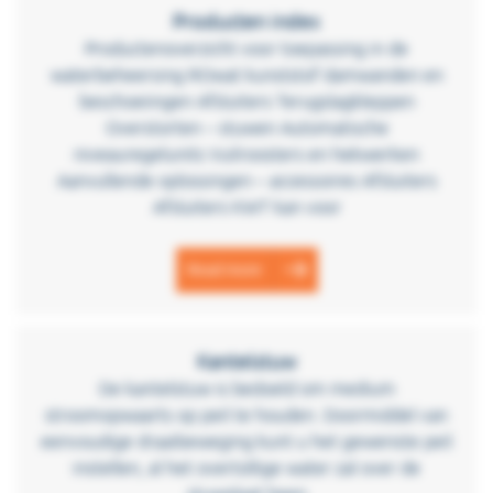
Producten index
Productenoverzicht voor toepassing in de
waterbeheersing ROwat kunststof damwanden en
beschoeiingen Afsluiters Terugslagkleppen
Overstorten – stuwen Automatische
niveauregelunits Vuilroosters en hekwerken
Aanvullende oplossingen – accessoires Afsluiters
Afsluiters KWT kan voor
Read more
Kantelstuw
De kantelstuw is bedoeld om medium
stroomopwaarts op peil te houden. Doormiddel van
eenvoudige draaibeweging kunt u het gewenste peil
instellen, al het overtollige water zal over de