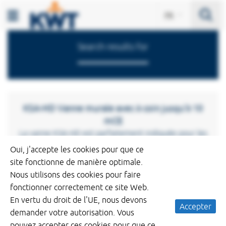
KWT Milieu
Se
FR
Menu
Search results for
KSA-HD Vanne murale avec à coin jusqu'à 10
mCE
La vanne KSA-HD est parfaitement indiquée pour les
applications industrielles et autres applications très
Oui, j'accepte les cookies pour que ce
exigeantes où la fiabilité est déterminante. Une
site fonctionne de manière optimale.
étanchéité optimale de la vanne est assurée de
Nous utilisons des cookies pour faire
manière
fonctionner correctement ce site Web.
En vertu du droit de l'UE, nous devons
Accepter
Read more
demander votre autorisation. Vous
pouvez accepter ces cookies pour que ce