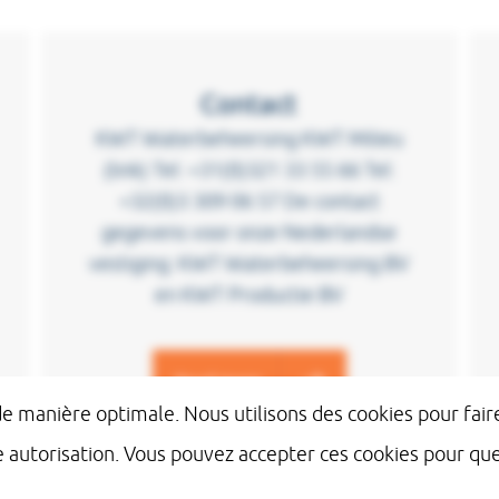
Contact
KWT Waterbeheersing KWT Milieu
(link) Tel: +31(0)321 33 55 66 Tel:
+32(0)3 309 06 57 De contact
gegevens voor onze Nederlandse
vestiging: KWT Waterbeheersing BV
en KWT Productie BV
Read more
 de manière optimale. Nous utilisons des cookies pour fa
e autorisation. Vous pouvez accepter ces cookies pour q