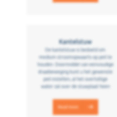
Kantelstuw
De kantelstuw is bedoeld om
medium stroomopwaarts op peil te
houden. Doormiddel van eenvoudige
draaibeweging kunt u het gewenste
peil instellen, al het overtollige
water zal over de stuwplaat heen
Read more