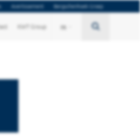
s
Avertissement
Bergschenhoek Groep
Search
act
KWT Group
FR