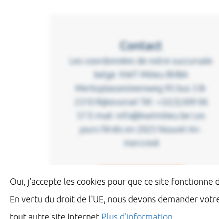
Contact
Les coordonnées de notre succursale
belge: KWT Milieu BVBA
Merksplassesteenweg 95 bus 3 B-
2310 Rijkevorsel Tél: +32(3)309 06
57 E-mail: info@kwtmilieu.be Les
jours fériés en 2025 Nouvel An :
mercredi
Oui, j'accepte les cookies pour que ce site fonctionne
Read more
En vertu du droit de l'UE, nous devons demander votr
tout autre site Internet
Plus d'information