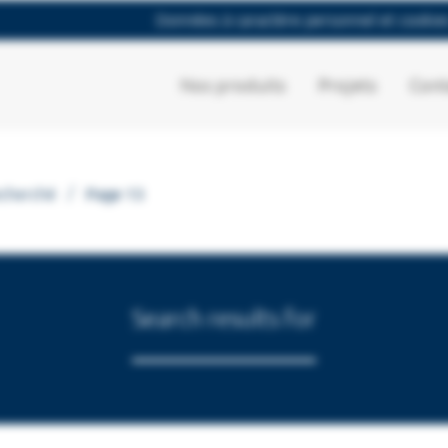
Données à caractère personnel et cookie
Nos produits
Projets
Cont
/
echerché
Page 13
Search results for